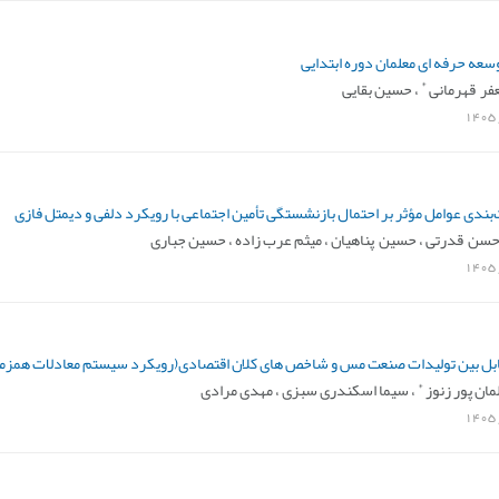
وسعه حرفه ای معلمان دوره ابتدایی
*
فر قهرمانی
،
حسین بقایی
1405
‌بندی عوامل مؤثر بر احتمال بازنشستگی تأمین اجتماعی با رویکرد دلفی و دیمتل فازی
سن قدرتی ،
حسین پناهیان ،
میثم عرب زاده ،
حسین جباری
1405
ابل بین تولیدات صنعت مس و شاخص های کلان اقتصادی(رویکرد سیستم معادلات همزم
*
ان پور زنوز
،
سیما اسکندری سبزی ،
مهدی مرادی
1405