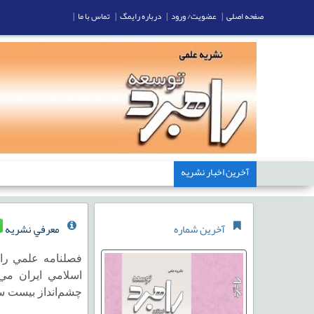
صفحه اصلی
|
عضویت/ ورود
|
درباره رایمگ
|
تماس با ما
|
آخرین اخبار نشریه
ارس
آخرین شماره
معرفي نشريه
فصلنامه علمي را
اسلامي ايران مي‌
چشم‌انداز بيست س