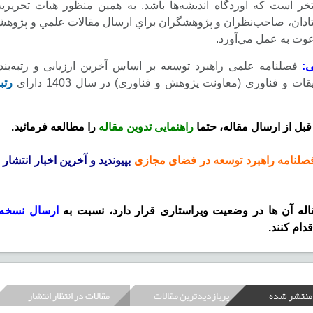
خر است که آوردگاه انديشه‌ها باشد. به همين منظور هيأت تحريريه
ستادان، صاحب‌نظران و پژوهشگران براي ارسال مقالات علمي و پژو
عوت به عمل مي‌آورد.
ی:
فصلنامه علمی راهبرد توسعه بر اساس آخرین ارزیابی و رتبه‌ب
ت و فناوری (معاونت پژوهش و فناوری) در سال 1403 دارای
رتب
بل از ارسال مقاله، حتما
راهنمایی تدوین مقاله
را مطالعه فرمائید.
فصلنامه راهبرد توسعه در فضای مجازی
بپیوندید و آخرین اخبار انتشار 
اله آن ها در وضعیت ویراستاری قرار دارد، نسبت به
ارسال نسخه 
قدام کنند.
 منتشر شده
پربازدیدترین مقالات
مقالات در انتظار انتشار