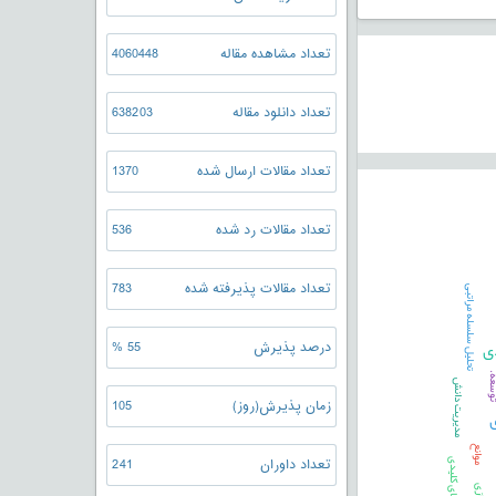
تعداد مشاهده مقاله
4060448
تعداد دانلود مقاله
638203
تعداد مقالات ارسال شده
1370
تعداد مقالات رد شده
536
ی
تعداد مقالات پذیرفته شده
783
تحلیل سلسله مراتبی
ی
درصد پذیرش
55 %
عه.
مدیریت دانش
زمان پذیرش(روز)
105
موانع
تعداد داوران
241
های کلیدی