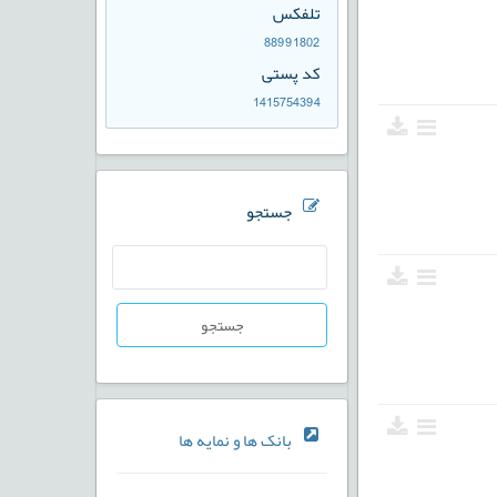
تلفكس
88991802
کد پستی
1415754394
جستجو
جستجو
بانک ها و نمایه ها