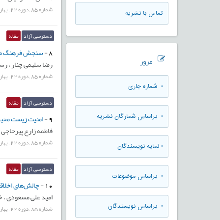
شماره
85
,
دوره
22
,
بهار
تماس با نشریه
دسترسی آزاد
مقاله
8
-
سنجش فرهنگ مالیا
مرور
رضا سلیمی چنار ،
رس
شماره
85
,
دوره
22
,
بهار
•
شماره جاری
دسترسی آزاد
مقاله
•
براساس شمارگان نشریه
9
-
امنیت زیست محیط
فاطمه زارع پیرحاجی
شماره
85
,
دوره
22
,
بهار
•
نمایه نویسندگان
دسترسی آزاد
مقاله
•
براساس موضوعات
10
-
چالش‌های اخلاق
امید علی مسعودی ،
خ
•
براساس نویسندگان
شماره
85
,
دوره
22
,
بهار