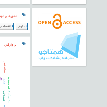
محورهای مو
46
5
حقوق
اقتصادی
ابر واژگان
میراث شهری
وا
کسری بودجه
عدالت
سازمان گمرک
کلید واژه ها
بازار