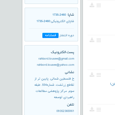
شاپا
1735-2460
:
شاپای الکترونیکی
:
1735-2460
فصلنامه
دوره انتشار
:
پست الکترونیک
rahbord.tousee@gmail.com
rahbord.tousee@yahoo.com
نشانی
خ فلسطین شمالی. پایین تر از
ان)
تقاطع زرتشت. شماره554. طبقه
سوم. مرکز پژوهشی مطالعات
راهبردی توسعه
تلفن
09352365961