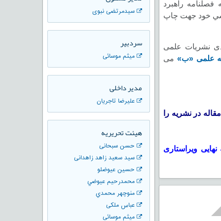
 فصلنامه راهبرد
سیدمرتضی نبوی
هشي خود جهت چاپ
سردبیر
ندی نشریات علمی
میثم موسائی
ه علمی «ب»
می
مدیر داخلی
علیرضا تاجریان
مقاله در نشریه را
هیئت تحریریه
حسن سبحانی
نهایی ویراستاری
سيد سعيد زاهد زاهدانی
حسين عيوضلو
محمدرحيم عيوضي
منوچهر محمدي
عباس ملکی
میثم موسائی