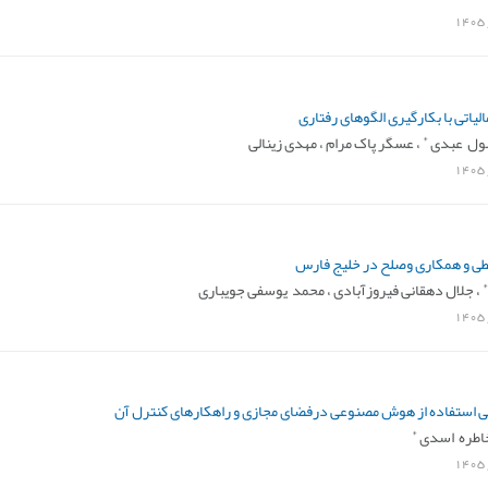
1405
تی با بکارگیری الگوهای رفتاری
*
ول عبدی
،
عسگر پاک مرام ،
مهدی زینالی
1405
ی و همکاری وصلح در خلیج فارس
*
،
جلال دهقانی فیروزآبادی ،
محمد یوسفی جویباری
1405
ی استفاده از هوش مصنوعی درفضای مجازی و راهکارهای کنترل آن
*
اطره اسدی
1405