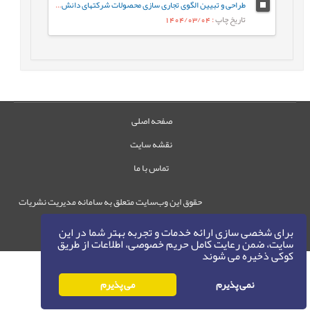
طراحی و تبیین الگوی تجاری سازی محصولات شرکتهای دانش‌بنیان مستقر در پارک علم و فناوری و مراکز رشد استان آذربایجان غربی
تاریخ چاپ
: 1404/03/04
صفحه اصلی
نقشه سایت
تماس با ما
حقوق این وب‌سایت متعلق به سامانه مدیریت نشریات
رایمگ است.
برای شخصی سازی ارائه خدمات و تجربه بهتر شما در این
حق نشر
1405-1396
©
سایت، ضمن رعایت کامل حریم خصوصی، اطلاعات از طریق
کوکی ذخیره می شوند
نمی پذیرم
می پذیرم