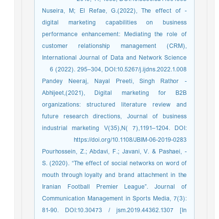
- Nuseira, M; El Refae, G.(2022), The effect of
digital marketing capabilities on business
performance enhancement: Mediating the role of
customer relationship management (CRM),
International Journal of Data and Network Science
6 (2022). 295–304, DOI:10.5267/j.ijdns.2022.1.008
- Pandey Neeraj, Nayal Preeti, Singh Rathor
Abhijeet,(2021), Digital marketing for B2B
organizations: structured literature review and
future research directions, Journal of business
industrial marketing V(35),N( 7),1191–1204. DOI:
https://doi.org/10.1108/JBIM-06-2019-0283
- Pourhossein, Z.; Abdavi, F.; Javani, V. & Pashaei,
S. (2020). “The effect of social networks on word of
mouth through loyalty and brand attachment in the
Iranian Football Premier League”. Journal of
Communication Management in Sports Media, 7(3):
81-90. DOI:10.30473 / jsm.2019.44362.1307 [In