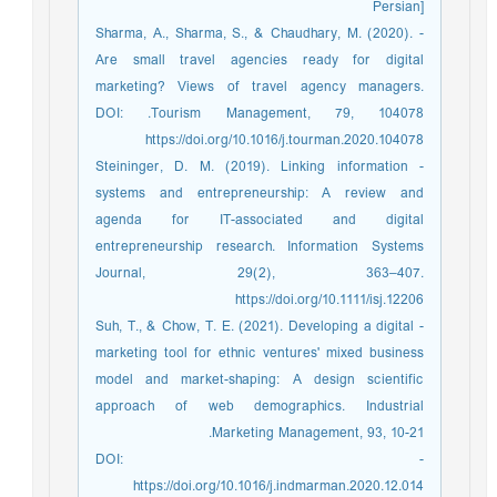
Persian]
- Sharma, A., Sharma, S., & Chaudhary, M. (2020).
Are small travel agencies ready for digital
marketing? Views of travel agency managers.
Tourism Management, 79, 104078.‏ DOI:
https://doi.org/10.1016/j.tourman.2020.104078
- Steininger, D. M. (2019). Linking information
systems and entrepreneurship: A review and
agenda for IT-associated and digital
entrepreneurship research. Information Systems
Journal, 29(2), 363–407.
https://doi.org/10.1111/isj.12206
- Suh, T., & Chow, T. E. (2021). Developing a digital
marketing tool for ethnic ventures' mixed business
model and market-shaping: A design scientific
approach of web demographics. Industrial
Marketing Management, 93, 10-21.
- DOI:
https://doi.org/10.1016/j.indmarman.2020.12.014