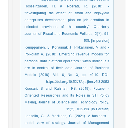
- Hosseinzadeh, H. & Nosrati, R. (2018).
“Investigating the effect of small and high-yield
enterprises development plan on job creation in
selected provinces of the country”. Quarterly
Journal of Fiscal and Economic Policies, 2(7): 91-
108. [In persion]
- Kemppainen, L, Koivumäki,T, Pikkarainen, M and
Poikolam A. (2018). Emerging revenue models for
personal data platform operators : when individuals
are in control of their data. Journal of Business
Models (2018), Vol. 6, No. 3, pp. 79-10. DOI:
https://doi.org/10.5278/ojs.jbm.v6i3.2053
- Kousari, S and Rahmati, FS, (2019), Future-
Oriented Researches and Its Roles in STI Policy
Making, Journal of Science and Technology Policy,
11(2), 103-118. [in Persian]
- Lanzolla, G., & Markides, C. (2021). A business
model view of strategy. Journal of Management