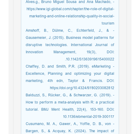
- Alves.g., Bruno Miguel Sousa and Ana Machado,
https://www.igi-global.com/chapter/the-role-of-digital-
marketing-and-online-relationship-quality-in-social-
tourism
- Amshoff, B., Dülme, C., Echterfeld, J., &
Gausemeier, J. (2015). Business model patterns for
disruptive technologies. International Journal of
Innovation Management, 19(3), DOI:
10.1142/S1363919615400022.
- Chaffey, D. and Smith, P.R. (2019). eMarketing
Excellence, Planning and optimizing your digital
marketing, 4th edn, Taylor & Francis. DOI:
https://doi.org/10.4324/9780203082812
- Balduzzi, S., Rücker, G., & Schwarzer, G. (2019).
How to perform a meta-analysis with R: a practical
tutorial. BMJ Ment Health, 22(4), 153-160. DOI:
10.1136/ebmental-2019-300117
- Cusumano, M. A., Gawer, A., Yoffie, D. B., von
Bargen, S., & Acquay, K. (2024). The impact of