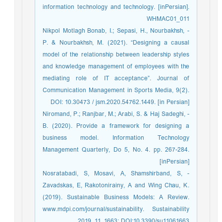
information technology and technology. [inPersian].
WHMAC01_011
- Nikpol Motlagh Bonab, I.; Sepasi, H., Nourbakhsh,
P. & Nourbakhsh, M. (2021). “Designing a causal
model of the relationship between leadership styles
and knowledge management of employees with the
mediating role of IT acceptance”. Journal of
Communication Management in Sports Media, 9(2).
DOI: 10.30473 / jsm.2020.54762.1449. [in Persian]
- Niromand, P.; Ranjbar, M.; Arabi, S. & Haj Sadeghi,
B. (2020). Provide a framework for designing a
business model. Information Technology
Management Quarterly, Do 5, No. 4. pp. 267-284.
[inPersian]
- Nosratabadi, S, Mosavi, A, Shamshirband, S,
Zavadskas, E, Rakotonirainy, A and Wing Chau, K.
(2019). Sustainable Business Models: A Review.
www.mdpi.com/journal/sustainability. Sustainability
2019, 11, 1663; DOI:10.3390/su11061663