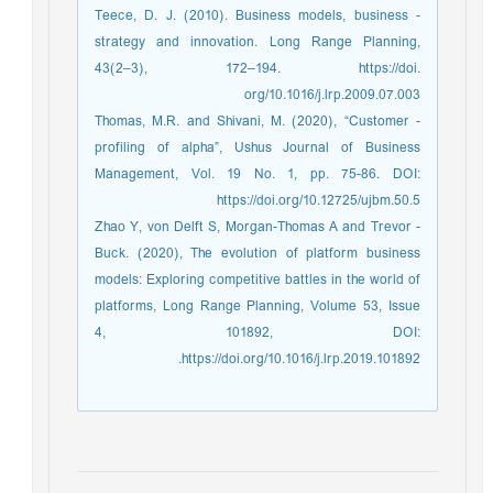
- Teece, D. J. (2010). Business models, business
strategy and innovation. Long Range Planning,
43(2–3), 172–194. https://doi.
org/10.1016/j.lrp.2009.07.003
- Thomas, M.R. and Shivani, M. (2020), “Customer
profiling of alpha”, Ushus Journal of Business
Management, Vol. 19 No. 1, pp. 75-86. DOI:
https://doi.org/10.12725/ujbm.50.5
- Zhao Y, von Delft S, Morgan-Thomas A and Trevor
Buck. (2020), The evolution of platform business
models: Exploring competitive battles in the world of
platforms, Long Range Planning, Volume 53, Issue
4, 101892, DOI:
https://doi.org/10.1016/j.lrp.2019.101892.