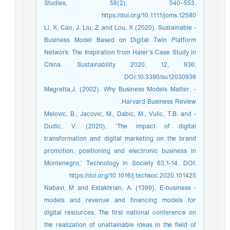
Studies, 58(2), 540–553.
https://doi.org/10.1111/joms.12580
- Li, X, Cao, J, Liu, Z and Lou, X (2020). Sustainable
Business Model Based on Digital Twin Platform
Network: The Inspiration from Haier’s Case Study in
China. Sustainability 2020, 12, 936;
DOI:10.3390/su12030936
- Magretta,J. (2002). Why Business Models Matter.
Harvard Business Review.
- Melovic, B., Jacovic, M., Dabic, M., Vulic, T.B. and
Dudic, V. (2020), ‘The impact of digital
transformation and digital marketing on the brand
promotion, positioning and electronic business in
Montenegro,’ Technology in Society 63,1-14. DOI:
https://doi.org/10.1016/j.techsoc.2020.101425
- Nabavi, M and Estakhrian, A. (1399). E-business
models and revenue and financing models for
digital resources. The first national conference on
the realization of unattainable ideas in the field of