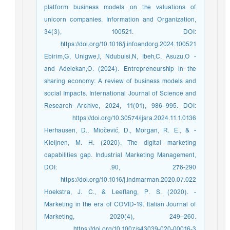
platform business models on the valuations of
unicorn companies. Information and Organization,
34(3), 100521. DOI:
https://doi.org/10.1016/j.infoandorg.2024.100521
- Ebirim,G, Unigwe,I, Ndubuisi,N, Ibeh,C, Asuzu,O
and Adelekan,O. (2024). Entrepreneurship in the
sharing economy: A review of business models and
social Impacts. International Journal of Science and
Research Archive, 2024, 11(01), 986–995. DOI:
https://doi.org/10.30574/ijsra.2024.11.1.0136
- Herhausen, D., Miočević, D., Morgan, R. E., &
Kleijnen, M. H. (2020). The digital marketing
capabilities gap. Industrial Marketing Management,
90, 276-290.‏ DOI:
https://doi.org/10.1016/j.indmarman.2020.07.022
- Hoekstra, J. C., & Leeflang, P. S. (2020).
Marketing in the era of COVID-19. Italian Journal of
Marketing, 2020(4), 249–260.
https://doi.org/10.1007/s43039-020-00016-3