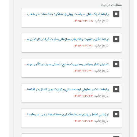
مقالات مرتبط
رابطه شوک¬های سیاست پولی و عملکرد بانک ملت در شعب منتخب آذربایجان‏شرقی
تاریخ چاپ
: 1405/03/18
ارائه‌ الگوی تقویت رفتارهای سازمانی مثبت گرا در کارکنان سازمان های دولتی
تاریخ چاپ
: 1404/06/31
تحلیل نقش میانجی مدیریت منابع انسانی سبز در تأثیر عوامل سازمانی بر توسعه پایدار
تاریخ چاپ
: 1404/06/31
رابطه علت و معلولي توسعه مالي و تجارت بين‌ الملل در اقتصاد ایران با استفاده از رويكرد مارکوف سوییچینگ
تاریخ چاپ
: 1404/03/04
ارزيابي تعامل پویای سرمایه‌گذاری مستقیم خارجی، سرمایه انسانی و همگرایی درآمد‌
تاریخ چاپ
: 1404/03/04